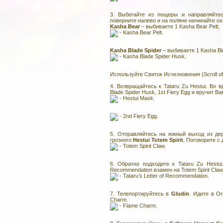
3. Выбегайте из пещеры и направляйтесь
поверните налево и на поляне начинайте ох
Kasha Bear
– выбиваете 1 Kasha Bear Pelt;
- Kasha Bear Pelt.
Kasha Blade Spider
– выбиваете 1 Kasha Bl
- Kasha Blade Spider Husk.
Используйте Свиток Исчезновения (Scroll of
4. Возвращайтесь к Tataru Zu Hestui. Во в
Blade Spider Husk, 1st Fiery Egg и вручит Ва
- Hestui Mask.
- 2nd Fiery Egg.
5. Отправляйтесь на южный выход из дер
грозного
Hestui Totem Spirit
. Поговорите с 
- Totem Spirit Claw.
6. Обратно подходите к Tataru Zu Hestui
Recommendation взамен на Totem Spirit Claw
- Tataru’s Letter of Recommendation.
7. Телепортируйтесь в
Gludin
. Идите в O
Charm.
- Flame Charm.