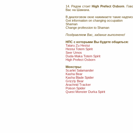
14. Рядом стоит
High Prefect Osborn
. Гов
Вас на Шамана.
В диалоговом окне нажимаете такие надписи
Get information on changing occupation
Shaman
Change profession to Shaman
Поздравляем Вас, задание выполнено!
НПС с которыми Вы будете общаться:
Tataru Zu Hestui
Hestui Totem Spirit
Seer Umos
Duda-Maka Totem Spirit
High Prefect Osborn
Монстры:
Scarlet Salamander
Kasha Bear
Kasha Blade Spider
Grizzly Bear
Arachnid Tracker
Poison Spider
Quest Monster Durka Spirit