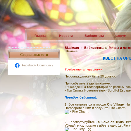
Главная
Новости
Библиотека
Форум
Blacksun
Библиотека
Мифы и леге
Шамана
Социальные сети
КВЕСТ НА ОР
Facebook Community
Требования к персонажу.
Персонаж должен быть 20 уровня.
При себе иметь
как минимум
:
• 6000 аден на телепортацию по разным лок
• Три Свитка Исчезновения (Scroll of Escape
Порядок действий.
1. Все начинается в городе
Orc Village
. На
Поговорите с ним и получите Fire Charm.
- Fire Charm.
2. Телепортируйтесь в
Cave of Trials
. Вх
Убивайте их, пока не выбьете одно 1st Fiery
- 1st Fiery Egg.