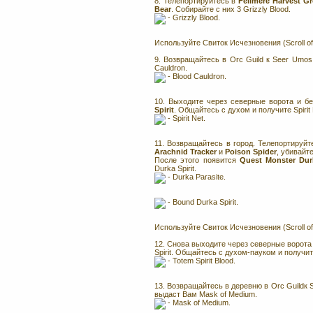
8. Телепортируйтесь в
Fellmere Harvest G
Bear
. Собирайте с них 3 Grizzly Blood.
- Grizzly Blood.
Используйте Свиток Исчезновения (Scroll of
9. Возвращайтесь в Orc Guild к Seer Umos.
Cauldron.
- Blood Cauldron.
10. Выходите через северные ворота и бе
Spirit
. Общайтесь с духом и получите Spirit 
- Spirit Net.
11. Возвращайтесь в город. Телепортируй
Arachnid Tracker
и
Poison Spider
, убивайт
После этого появится
Quest Monster Durk
Durka Spirit.
- Durka Parasite.
- Bound Durka Spirit.
Используйте Свиток Исчезновения (Scroll of
12. Снова выходите через северные ворота 
Spirit. Общайтесь с духом-пауком и получите
- Totem Spirit Blood.
13. Возвращайтесь в деревню в Orc Guildк S
выдаст Вам Mask of Medium.
- Mask of Medium.