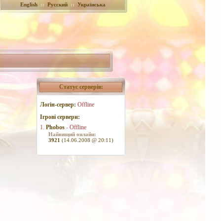
English
::
Русский
::
Українська
Статус серверів:
Логін-сервер:
Offline
Ігрові сервери:
1.
Phobos
-
Offline
Найвищий онлайн:
3921
(14.06.2008 @ 20:11)