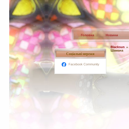
Головна
Новини
Blacksun
Шамана
Соцiальнi мережи
Facebook Community