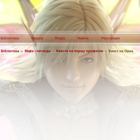
Бібліотека
Форум
Медіа
Файли
Реєстрація
Бібліотека
Міфи і легенди
Квести на першу професію
Квест на Орка